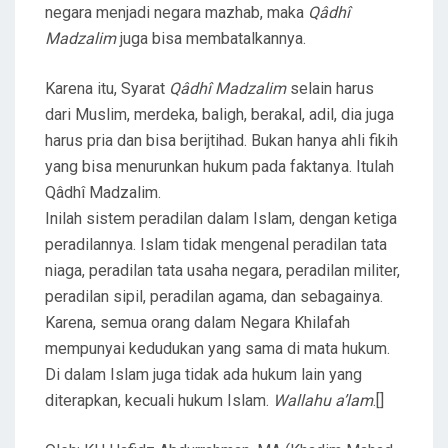
negara menjadi negara mazhab, maka
Qâdhî
Madzalim
juga bisa membatalkannya.
Karena itu, Syarat
Qâdhî Madzalim
selain harus
dari Muslim, merdeka, baligh, berakal, adil, dia juga
harus pria dan bisa berijtihad. Bukan hanya ahli fikih
yang bisa menurunkan hukum pada faktanya. Itulah
Qâdhî Madzalim.
Inilah sistem peradilan dalam Islam, dengan ketiga
peradilannya. Islam tidak mengenal peradilan tata
niaga, peradilan tata usaha negara, peradilan militer,
peradilan sipil, peradilan agama, dan sebagainya.
Karena, semua orang dalam Negara Khilafah
mempunyai kedudukan yang sama di mata hukum.
Di dalam Islam juga tidak ada hukum lain yang
diterapkan, kecuali hukum Islam.
Wallahu a’lam
.[]