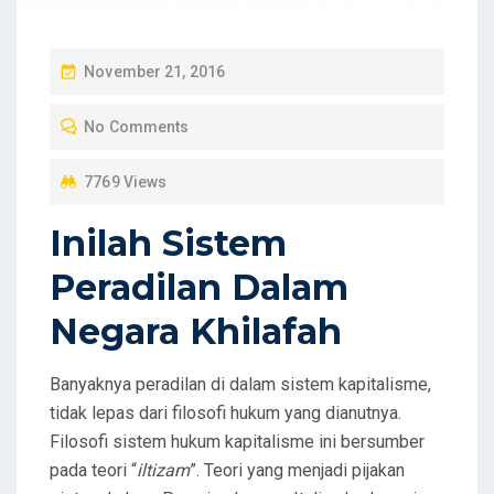
P
November 21, 2016
O
No Comments
S
T
7769 Views
E
D
Inilah Sistem
O
Peradilan Dalam
N
Negara Khilafah
Banyaknya peradilan di dalam sistem kapitalisme,
tidak lepas dari filosofi hukum yang dianutnya.
Filosofi sistem hukum kapitalisme ini bersumber
pada teori “
iltizam
”. Teori yang menjadi pijakan