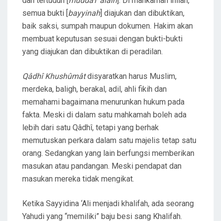
dan tertuduh [
mudda’i ‘alaih
]. Di mahkamah inilah,
semua bukti [
bayyinah
] diajukan dan dibuktikan,
baik saksi, sumpah maupun dokumen. Hakim akan
membuat keputusan sesuai dengan bukti-bukti
yang diajukan dan dibuktikan di peradilan.
Qâdhî Khushûmât
disyaratkan harus Muslim,
merdeka, baligh, berakal, adil, ahli fikih dan
memahami bagaimana menurunkan hukum pada
fakta. Meski di dalam satu mahkamah boleh ada
lebih dari satu Qâdhî, tetapi yang berhak
memutuskan perkara dalam satu majelis tetap satu
orang. Sedangkan yang lain berfungsi memberikan
masukan atau pandangan. Meski pendapat dan
masukan mereka tidak mengikat.
Ketika Sayyidina ‘Ali menjadi khalifah, ada seorang
Yahudi yang “memiliki” baju besi sang Khalifah.