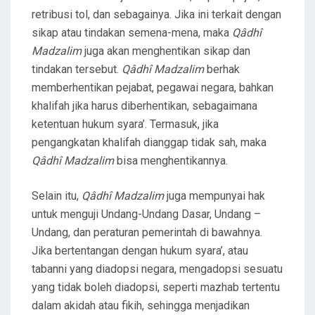
retribusi tol, dan sebagainya. Jika ini terkait dengan
sikap atau tindakan semena-mena, maka
Qâdhî
Madzalim
juga akan menghentikan sikap dan
tindakan tersebut.
Qâdhî Madzalim
berhak
memberhentikan pejabat, pegawai negara, bahkan
khalifah jika harus diberhentikan, sebagaimana
ketentuan hukum syara’. Termasuk, jika
pengangkatan khalifah dianggap tidak sah, maka
Qâdhî Madzalim
bisa menghentikannya.
Selain itu,
Qâdhî Madzalim
juga mempunyai hak
untuk menguji Undang-Undang Dasar, Undang –
Undang, dan peraturan pemerintah di bawahnya.
Jika bertentangan dengan hukum syara’, atau
tabanni yang diadopsi negara, mengadopsi sesuatu
yang tidak boleh diadopsi, seperti mazhab tertentu
dalam akidah atau fikih, sehingga menjadikan