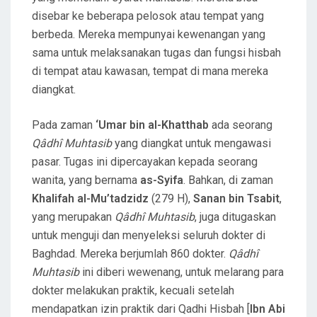
disebar ke beberapa pelosok atau tempat yang
berbeda. Mereka mempunyai kewenangan yang
sama untuk melaksanakan tugas dan fungsi hisbah
di tempat atau kawasan, tempat di mana mereka
diangkat.
Pada zaman
‘Umar bin al-Khatthab
ada seorang
Qâdhî Muhtasib
yang diangkat untuk mengawasi
pasar. Tugas ini dipercayakan kepada seorang
wanita, yang bernama
as-Syifa
. Bahkan, di zaman
Khalifah al-Mu’tadzidz
(279 H),
Sanan bin Tsabit
,
yang merupakan
Qâdhî Muhtasib
, juga ditugaskan
untuk menguji dan menyeleksi seluruh dokter di
Baghdad. Mereka berjumlah 860 dokter.
Qâdhî
Muhtasib
ini diberi wewenang, untuk melarang para
dokter melakukan praktik, kecuali setelah
mendapatkan izin praktik dari Qadhi Hisbah [
Ibn Abi