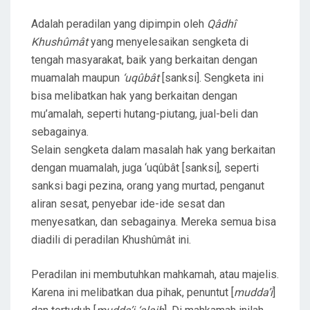
Adalah peradilan yang dipimpin oleh
Qâdhî
Khushûmât
yang menyelesaikan sengketa di
tengah masyarakat, baik yang berkaitan dengan
muamalah maupun
‘uqûbât
[sanksi]. Sengketa ini
bisa melibatkan hak yang berkaitan dengan
mu’amalah, seperti hutang-piutang, jual-beli dan
sebagainya.
Selain sengketa dalam masalah hak yang berkaitan
dengan muamalah, juga ‘uqûbât [sanksi], seperti
sanksi bagi pezina, orang yang murtad, penganut
aliran sesat, penyebar ide-ide sesat dan
menyesatkan, dan sebagainya. Mereka semua bisa
diadili di peradilan Khushûmât ini.
Peradilan ini membutuhkan mahkamah, atau majelis.
Karena ini melibatkan dua pihak, penuntut [
mudda’i
]