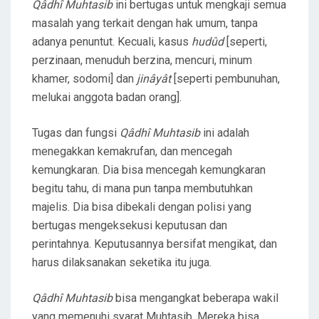
Qâdhî Muhtasib
ini bertugas untuk mengkaji semua
masalah yang terkait dengan hak umum, tanpa
adanya penuntut. Kecuali, kasus
hudûd
[seperti,
perzinaan, menuduh berzina, mencuri, minum
khamer, sodomi] dan
jinâyât
[seperti pembunuhan,
melukai anggota badan orang].
Tugas dan fungsi
Qâdhî Muhtasib
ini adalah
menegakkan kemakrufan, dan mencegah
kemungkaran. Dia bisa mencegah kemungkaran
begitu tahu, di mana pun tanpa membutuhkan
majelis. Dia bisa dibekali dengan polisi yang
bertugas mengeksekusi keputusan dan
perintahnya. Keputusannya bersifat mengikat, dan
harus dilaksanakan seketika itu juga.
Qâdhî Muhtasib
bisa mengangkat beberapa wakil
yang memenuhi syarat Muhtasib. Mereka bisa