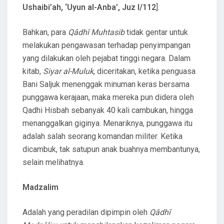
Ushaibi’ah, ‘Uyun al-Anba’, Juz I/112
].
Bahkan, para
Qâdhî Muhtasib
tidak gentar untuk
melakukan pengawasan terhadap penyimpangan
yang dilakukan oleh pejabat tinggi negara. Dalam
kitab,
Siyar al-Muluk
, diceritakan, ketika penguasa
Bani Saljuk menenggak minuman keras bersama
punggawa kerajaan, maka mereka pun didera oleh
Qadhi Hisbah sebanyak 40 kali cambukan, hingga
menanggalkan giginya. Menariknya, punggawa itu
adalah salah seorang komandan militer. Ketika
dicambuk, tak satupun anak buahnya membantunya,
selain melihatnya.
Madzalim
Adalah yang peradilan dipimpin oleh
Qâdhî